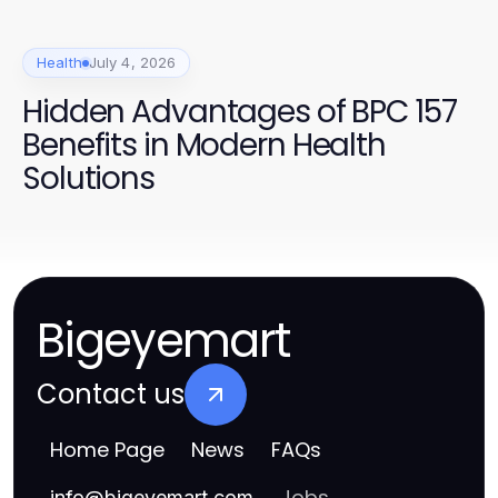
Health
July 4, 2026
Hidden Advantages of BPC 157
Benefits in Modern Health
Solutions
Bigeyemart
Contact us
Home Page
News
FAQs
Jobs
info
@
bigeyemart.com