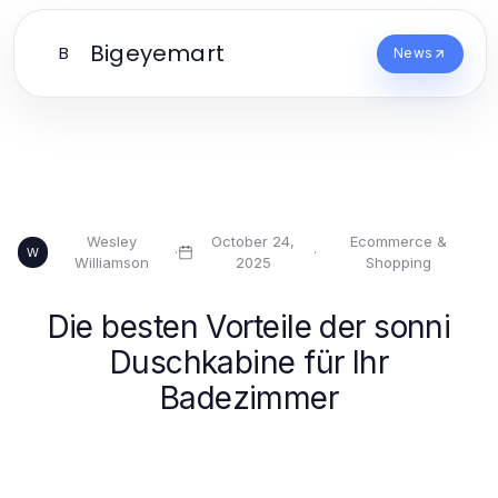
Bigeyemart
B
News
Wesley
October 24,
Ecommerce &
·
·
W
Williamson
2025
Shopping
Die besten Vorteile der sonni
Duschkabine für Ihr
Badezimmer