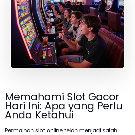
Memahami Slot Gacor
Hari Ini: Apa yang Perlu
Anda Ketahui
Permainan slot online telah menjadi salah