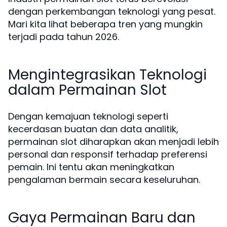
dengan perkembangan teknologi yang pesat.
Mari kita lihat beberapa tren yang mungkin
terjadi pada tahun 2026.
Mengintegrasikan Teknologi
dalam Permainan Slot
Dengan kemajuan teknologi seperti
kecerdasan buatan dan data analitik,
permainan slot diharapkan akan menjadi lebih
personal dan responsif terhadap preferensi
pemain. Ini tentu akan meningkatkan
pengalaman bermain secara keseluruhan.
Gaya Permainan Baru dan