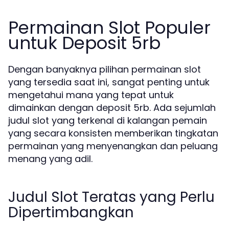
Permainan Slot Populer
untuk Deposit 5rb
Dengan banyaknya pilihan permainan slot
yang tersedia saat ini, sangat penting untuk
mengetahui mana yang tepat untuk
dimainkan dengan deposit 5rb. Ada sejumlah
judul slot yang terkenal di kalangan pemain
yang secara konsisten memberikan tingkatan
permainan yang menyenangkan dan peluang
menang yang adil.
Judul Slot Teratas yang Perlu
Dipertimbangkan