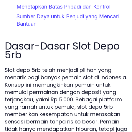
Menetapkan Batas Pribadi dan Kontrol
Sumber Daya untuk Penjudi yang Mencari
Bantuan
Dasar-Dasar Slot Depo
5rb
Slot depo 5rb telah menjadi pilihan yang
menarik bagi banyak pemain slot di Indonesia.
Konsep ini memungkinkan pemain untuk
memulai permainan dengan deposit yang
terjangkau, yakni Rp 5.000. Sebagai platform
yang ramah untuk pemula, slot depo 5rb
memberikan kesempatan untuk merasakan
sensasi bermain tanpa risiko besar. Pemain
tidak hanya mendapatkan hiburan, tetapi juga