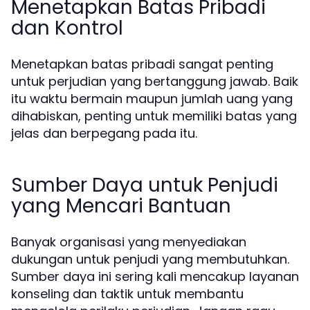
Menetapkan Batas Pribadi
dan Kontrol
Menetapkan batas pribadi sangat penting
untuk perjudian yang bertanggung jawab. Baik
itu waktu bermain maupun jumlah uang yang
dihabiskan, penting untuk memiliki batas yang
jelas dan berpegang pada itu.
Sumber Daya untuk Penjudi
yang Mencari Bantuan
Banyak organisasi yang menyediakan
dukungan untuk penjudi yang membutuhkan.
Sumber daya ini sering kali mencakup layanan
konseling dan taktik untuk membantu