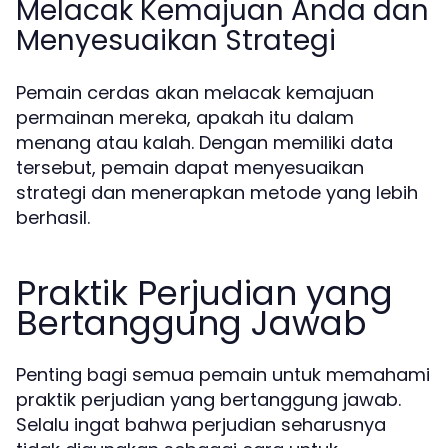
Melacak Kemajuan Anda dan
Menyesuaikan Strategi
Pemain cerdas akan melacak kemajuan
permainan mereka, apakah itu dalam
menang atau kalah. Dengan memiliki data
tersebut, pemain dapat menyesuaikan
strategi dan menerapkan metode yang lebih
berhasil.
Praktik Perjudian yang
Bertanggung Jawab
Penting bagi semua pemain untuk memahami
praktik perjudian yang bertanggung jawab.
Selalu ingat bahwa perjudian seharusnya