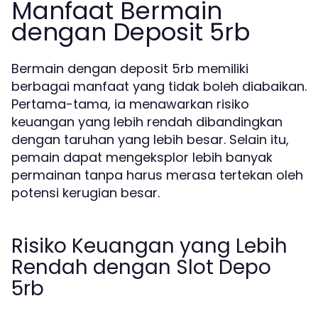
Manfaat Bermain
dengan Deposit 5rb
Bermain dengan deposit 5rb memiliki
berbagai manfaat yang tidak boleh diabaikan.
Pertama-tama, ia menawarkan risiko
keuangan yang lebih rendah dibandingkan
dengan taruhan yang lebih besar. Selain itu,
pemain dapat mengeksplor lebih banyak
permainan tanpa harus merasa tertekan oleh
potensi kerugian besar.
Risiko Keuangan yang Lebih
Rendah dengan Slot Depo
5rb