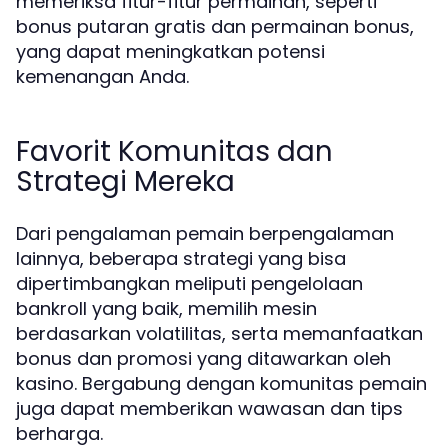
memeriksa fitur-fitur permainan, seperti
bonus putaran gratis dan permainan bonus,
yang dapat meningkatkan potensi
kemenangan Anda.
Favorit Komunitas dan
Strategi Mereka
Dari pengalaman pemain berpengalaman
lainnya, beberapa strategi yang bisa
dipertimbangkan meliputi pengelolaan
bankroll yang baik, memilih mesin
berdasarkan volatilitas, serta memanfaatkan
bonus dan promosi yang ditawarkan oleh
kasino. Bergabung dengan komunitas pemain
juga dapat memberikan wawasan dan tips
berharga.