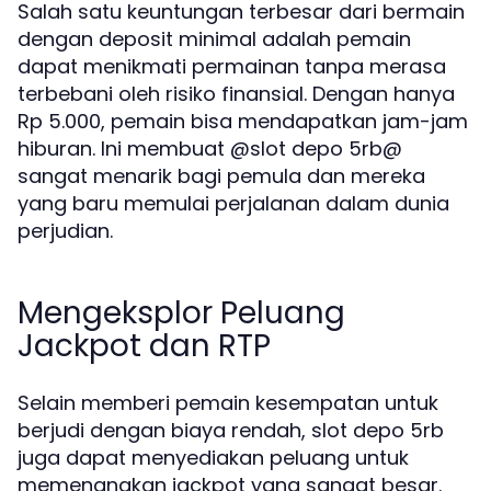
Salah satu keuntungan terbesar dari bermain
dengan deposit minimal adalah pemain
dapat menikmati permainan tanpa merasa
terbebani oleh risiko finansial. Dengan hanya
Rp 5.000, pemain bisa mendapatkan jam-jam
hiburan. Ini membuat @slot depo 5rb@
sangat menarik bagi pemula dan mereka
yang baru memulai perjalanan dalam dunia
perjudian.
Mengeksplor Peluang
Jackpot dan RTP
Selain memberi pemain kesempatan untuk
berjudi dengan biaya rendah, slot depo 5rb
juga dapat menyediakan peluang untuk
memenangkan jackpot yang sangat besar.