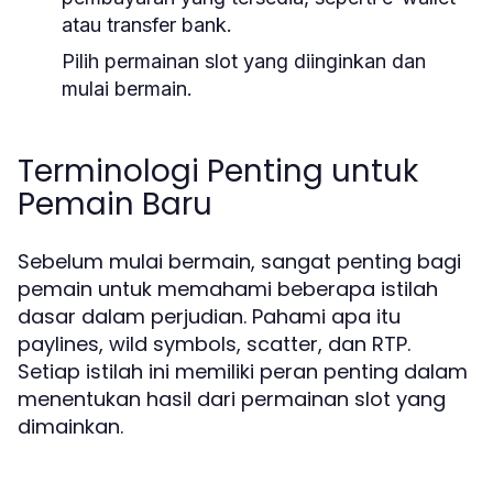
atau transfer bank.
Pilih permainan slot yang diinginkan dan
mulai bermain.
Terminologi Penting untuk
Pemain Baru
Sebelum mulai bermain, sangat penting bagi
pemain untuk memahami beberapa istilah
dasar dalam perjudian. Pahami apa itu
paylines, wild symbols, scatter, dan RTP.
Setiap istilah ini memiliki peran penting dalam
menentukan hasil dari permainan slot yang
dimainkan.